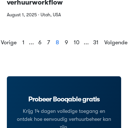
verhuurworkflow
August 1, 2025 · Utah, USA
Vorige
1
...
6
7
8
9
10
...
31
Volgend
Probeer Booqable gratis
Krijg 14 dagen volledige toegang en
ontdek hoe eenvoudig verhuurbeheer kan
zijn.