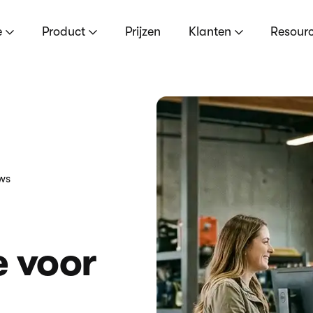
e
Product
Prijzen
Klanten
Resour
ews
 voor