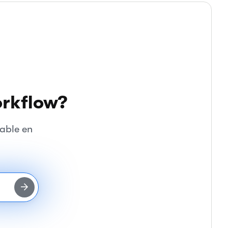
orkflow?
able en