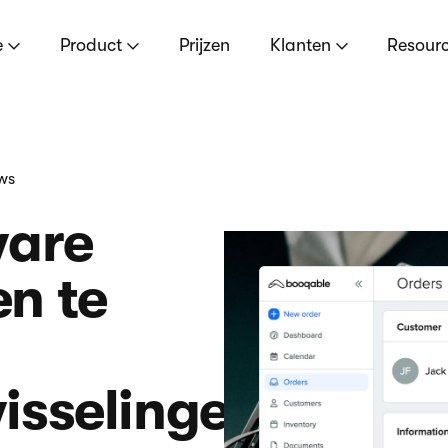
e
Product
Prijzen
Klanten
Resour
ews
ware
n te
isselingen