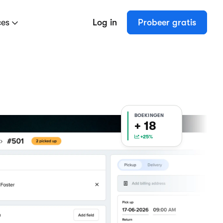
ces
Log in
Probeer gratis
BOEKINGEN
+ 19
+25%