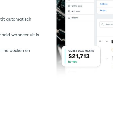
dt automatisch
heid wanneer uit is
nline boeken en
OMZET DEZE MAAND
$22,040
+18%