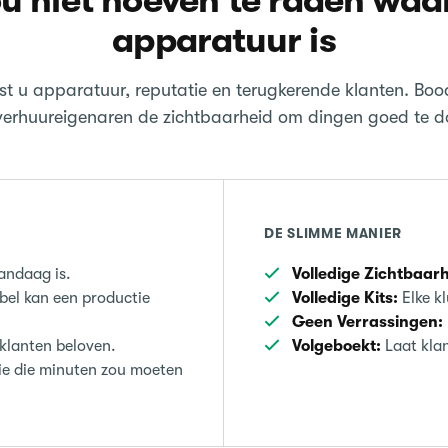
ou niet hoeven te raden waa
apparatuur is
st u apparatuur, reputatie en terugkerende klanten. Boo
verhuureigenaren de zichtbaarheid om dingen goed te d
DE SLIMME MANIER
andaag is.
Volledige Zichtbaarh
bel kan een productie
Volledige Kits:
Elke k
Geen Verrassingen:
klanten beloven.
Volgeboekt:
Laat klan
ie die minuten zou moeten