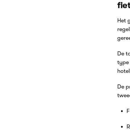
fie
Het 
rege
gere
De to
type 
hote
De pr
twee
F
R