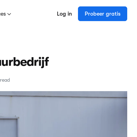
ces
Log in
Probeer gratis
uurbedrijf
 read