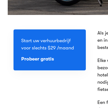
Als 
en i
Start uw verhuurbedrijf
beste
voor slechts
$29
/maand
Probeer gratis
Elke
bezo
hote
nodi
fiet
Een f