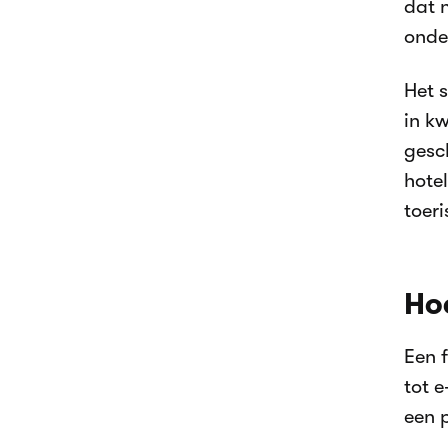
dat 
onde
Het s
in k
gesc
hote
toeri
Hoe
Een 
tot e
een 