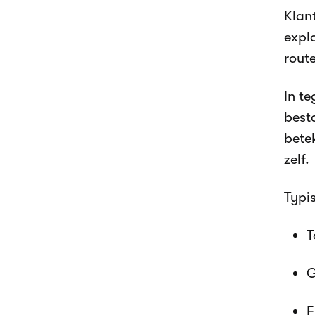
Klant
expl
rout
In te
besta
bete
zelf.
Typi
T
G
F