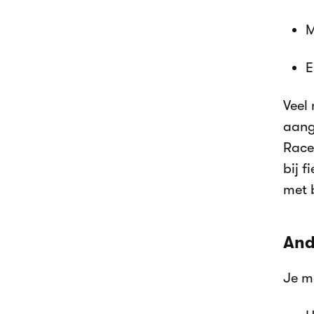
M
E
Veel
aang
Race
bij f
met 
And
Je m