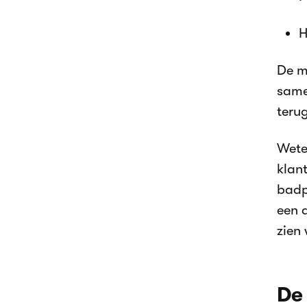
H
De m
same
teru
Wete
klant
badp
een 
zien 
De 