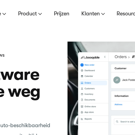
e
Product
Prijzen
Klanten
Resour
ews
tware
de weg
uto-beschikbaarheid