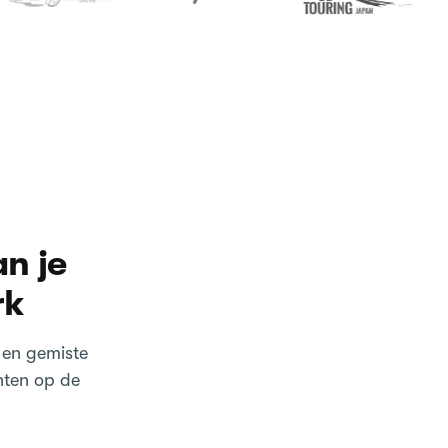
n je
rk
 en gemiste
hten op de