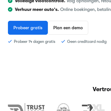
Volledige vlootcontrole.
Volg ophalingen, retour
Verhuur meer auto's.
Online boekingen, betali
Probeer gratis
Plan een demo
Probeer 14 dagen gratis
Geen creditcard nodig
Vertro