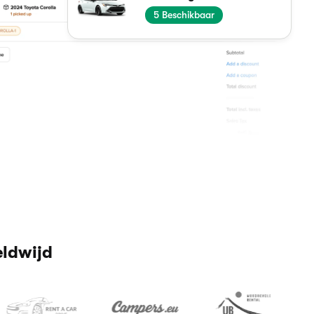
2
Beschikbaar
eldwijd