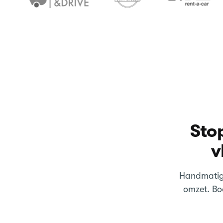
Sto
v
Handmatige
omzet. Bo