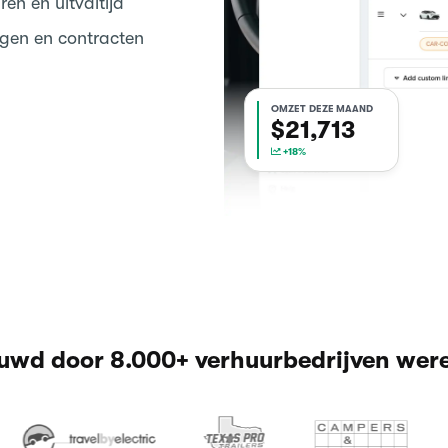
en en uitvaltijd
ngen en contracten
OMZET DEZE MAAND
$22,040
+18%
uwd door 8.000+ verhuurbedrijven wer