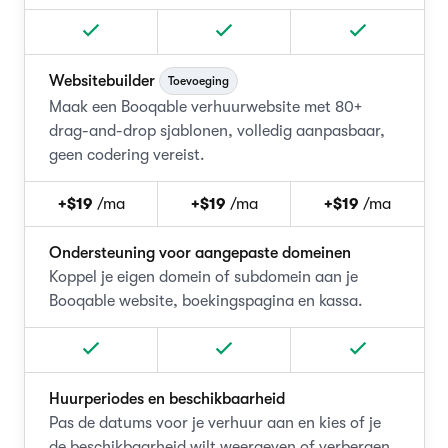
Websitebuilder
Toevoeging
Maak een Booqable verhuurwebsite met 80+
drag-and-drop sjablonen, volledig aanpasbaar,
geen codering vereist.
+$19
/ma
+$19
/ma
+$19
/ma
Ondersteuning voor aangepaste domeinen
Koppel je eigen domein of subdomein aan je
Booqable website, boekingspagina en kassa.
Huurperiodes en beschikbaarheid
Pas de datums voor je verhuur aan en kies of je
de beschikbaarheid wilt weergeven of verbergen.