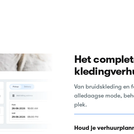
Het complet
kledingverh
Van bruidskleding en f
alledaagse mode, behee
plek.
Houd je verhuurplann