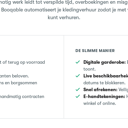
tig werk leidt tot verspilde tijd, overboekingen en mis
 Booqable automatiseert je kledingverhuur zodat je met
kunt verhuren.
DE SLIMME MANIER
t of terug op voorraad
Digitale garderobe:
E
toont.
lanten beloven.
Live beschikbaarhei
ens en borgsommen
datums te blokkeren.
Snel afrekenen:
Veili
handmatig contracten
E-handtekeningen:
H
winkel of online.