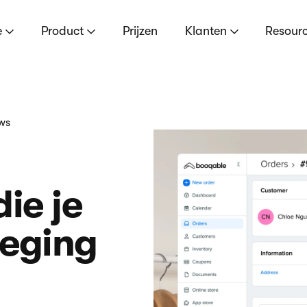
e
Product
Prijzen
Klanten
Resour
ews
ie je
weging