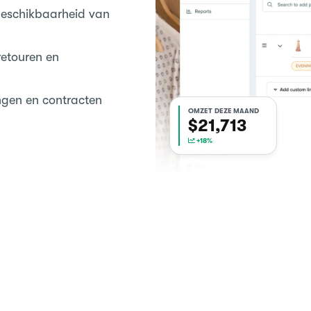
eschikbaarheid van
retouren en
ngen en contracten
OMZET DEZE MAAND
$22,040
+18%