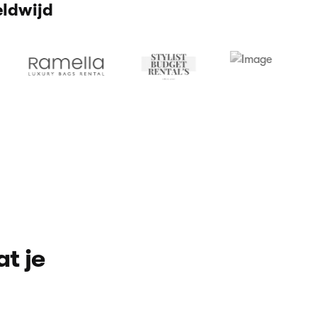
eldwijd
t je