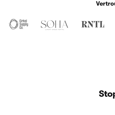
Vertro
Sto