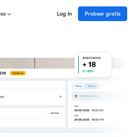
ces
Log in
Probeer gratis
BOEKINGEN
+ 19
+25%