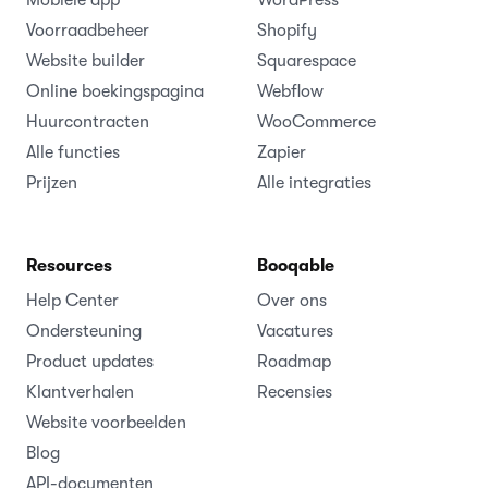
Mobiele app
WordPress
Voorraadbeheer
Shopify
Website builder
Squarespace
Online boekingspagina
Webflow
Huurcontracten
WooCommerce
Alle functies
Zapier
Prijzen
Alle integraties
Resources
Booqable
Help Center
Over ons
Ondersteuning
Vacatures
Product updates
Roadmap
Klantverhalen
Recensies
Website voorbeelden
Blog
API-documenten