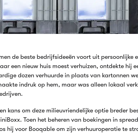
en de beste bedrijfsideeën voort uit persoonlijke 
naar een nieuw huis moest verhuizen, ontdekte hij e
rdige dozen verhuurde in plaats van kartonnen 
maakte indruk op hem, maar was alleen lokaal verk
edrijven.
een kans om deze milieuvriendelijke optie breder b
DiniBoxx. Toen het beheren van boekingen in sprea
os hij voor Booqable om zijn verhuuroperatie te str