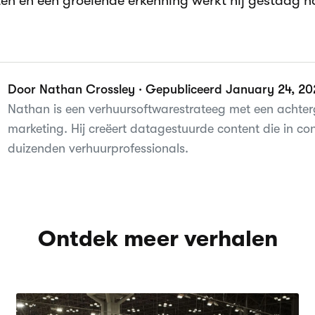
iten en een groeiende erkenning werkt hij gestaag na
Door Nathan Crossley · Gepubliceerd January 24, 2
Nathan is een verhuursoftwarestrateeg met een achterg
marketing. Hij creëert datagestuurde content die in c
duizenden verhuurprofessionals.
Ontdek meer verhalen