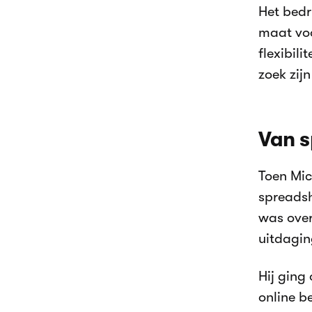
Het bedr
maat voo
flexibil
zoek zij
Van s
Toen Mic
spreadsh
was over
uitdagin
Hij ging
online b