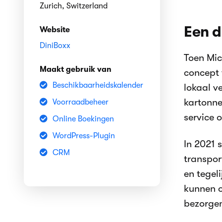
Zurich, Switzerland
Een d
Website
DiniBoxx
Toen Mic
Maakt gebruik van
concept 
Beschikbaarheidskalender
lokaal v
kartonne
Voorraadbeheer
service 
Online Boekingen
WordPress-Plugin
In 2021 
CRM
transpor
en tegel
kunnen o
bezorgen