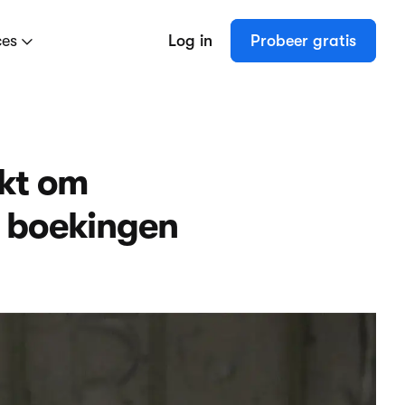
ces
Log in
Probeer gratis
ikt om
e boekingen