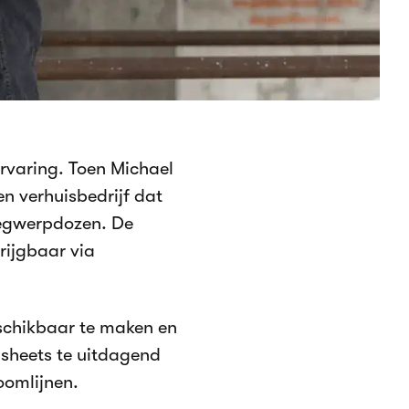
ervaring. Toen Michael
en verhuisbedrijf dat
wegwerpdozen. De
rijgbaar via
eschikbaar te maken en
dsheets te uitdagend
oomlijnen.