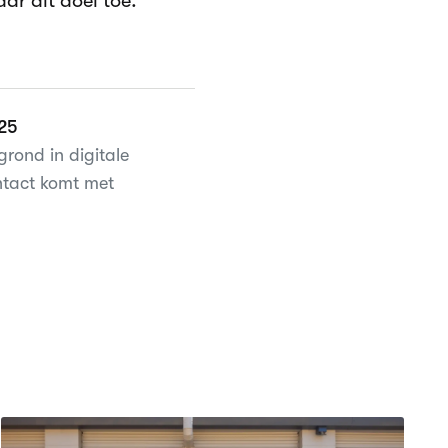
ar dit doel toe.
025
rond in digitale
ontact komt met