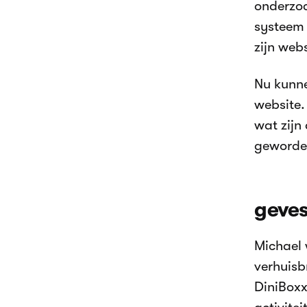
onderzoc
systeem 
zijn web
Nu kunne
website.
wat zijn
geworden
geve
Michael 
verhuisb
DiniBoxx