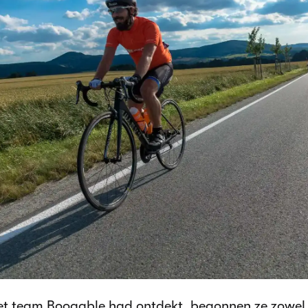
t team Booqable had ontdekt, begonnen ze zowel t