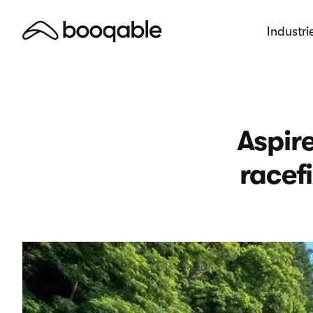
Industri
Aspir
racef