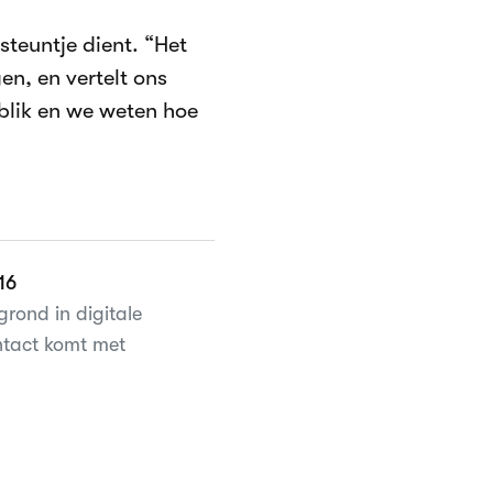
steuntje dient. “Het
n, en vertelt ons
blik en we weten hoe
16
rond in digitale
ontact komt met