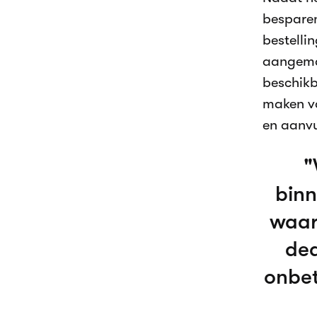
besparen
bestelli
aangemaa
beschikb
maken va
en aanvu
binn
waar
dea
onbe