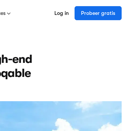
ces
Log in
Probeer gratis
gh-end
oqable