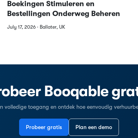
Boekingen Stimuleren en
Bestellingen Onderweg Beheren
July 17, 2026 · Ballater, UK
robeer Booqable grat
en volledige toegang en ontdek hoe eenvoudig verhuurbeh
Probeer gratis
Plan een demo