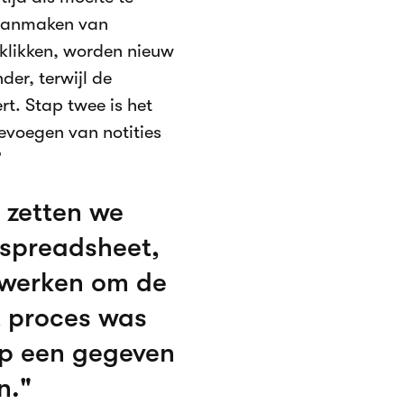
 aanmaken van
 klikken, worden nieuw
r, terwijl de
t. Stap twee is het
evoegen van notities
”
 zetten we
 spreadsheet,
jwerken om de
t proces was
p een gegeven
n.