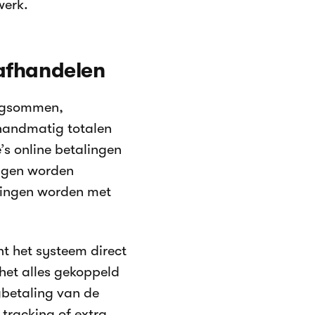
werk.
 afhandelen
orgsommen,
 handmatig totalen
’s online betalingen
ingen worden
lingen worden met
nt het systeem direct
 het alles gekoppeld
gbetaling van de
racking of extra