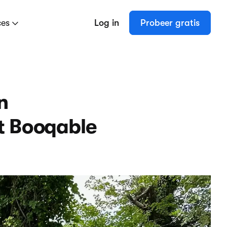
ces
Log in
Probeer gratis
n
t Booqable