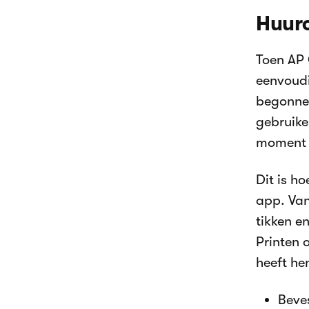
Huurc
Toen AP 
eenvoudi
begonnen
gebruike
moment v
Dit is ho
app. Van
tikken e
Printen 
heeft he
Beves