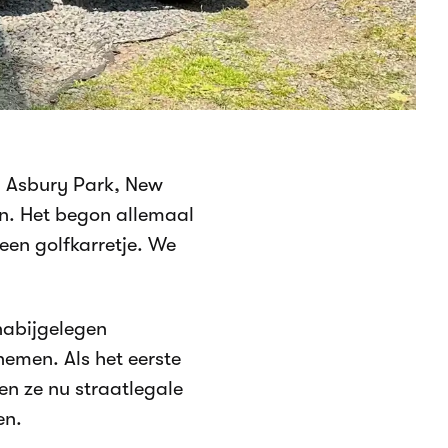
n Asbury Park, New
en. Het begon allemaal
een golfkarretje. We
 nabijgelegen
emen. Als het eerste
den ze nu straatlegale
en.