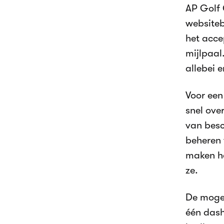
AP Golf 
websiteb
het acce
mijlpaal
allebei 
Voor een
snel ove
van besc
beheren 
maken he
ze.
De mogel
één dash