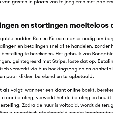
 van gasten in plaats van te jongleren met papier
ingen en stortingen moeiteloos
oqable hadden Ben en Kir een manier nodig om b
alingen en betalingen snel af te handelen, zonder
e bestelling te berekenen. Het gebruik van Booqable
ingen, geïntegreerd met Stripe, loste dat op. Betal
sch verwerkt via hun boekingspagina en aanbeta
een paar klikken berekend en terugbetaald.
t als volgt: wanneer een klant online boekt, bereke
ste aanbetaling, verwerkt het de betaling en houdt
estelling. Zodra de huur is voltooid, wordt de teru
ing automatisch afgehandeld zonder handmatige t