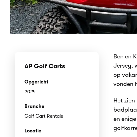
Ben en K
Jersey, 
AP Golf Carts
op vakan
Opgericht
vonden h
2024
Het zien
Branche
badplaat
Golf Cart Rentals
en enige
golfkarr
Locatie