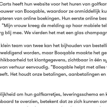
Carts heeft hun website voor het huren van golfkar
ouwer van Booqable, waardoor ze onmiddellijk k
pteren van online boekingen. Hun eerste online bes
. “Mijn vrouw kreeg de melding op haar mobiele te
erg blij mee. We vierden het met een glas champag
 klein team van twee kan het bijhouden van bestell
rweldigend worden, maar Booqable maakte het gema
hikbaarheid tot klantgegevens, zichtbaar in één s
van verhuur eenvoudig. “Booqable helpt met alles
eft. Het houdt onze betalingen, aanbetalingen en 
ijkheid om hun golfkarretjes, leveringsschema en
board te overzien, betekent dat ze zich kunnen co