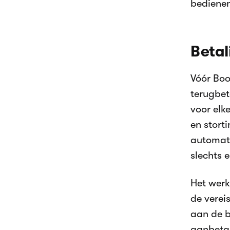
bedienen
Betal
Vóór Bo
terugbet
voor elk
en stort
automati
slechts 
Het werk
de verei
aan de b
aanbetal