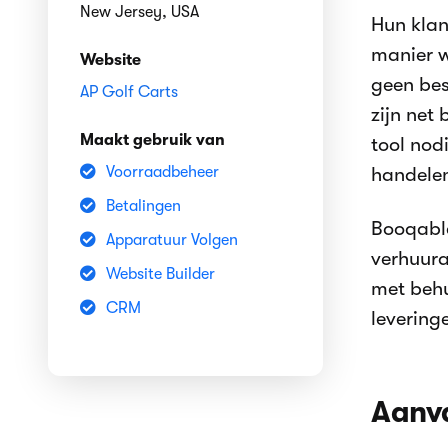
New Jersey, USA
Hun klan
manier w
Website
geen bes
AP Golf Carts
zijn net
Maakt gebruik van
tool nod
Voorraadbeheer
handele
Betalingen
Booqable
Apparatuur Volgen
verhuura
Website Builder
met behu
CRM
levering
Aanva