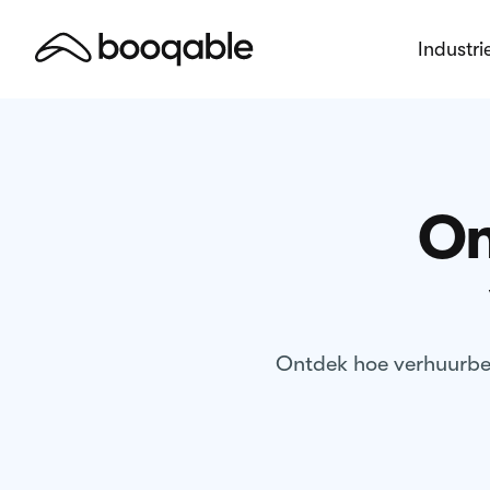
Industri
On
Ontdek hoe verhuurbed