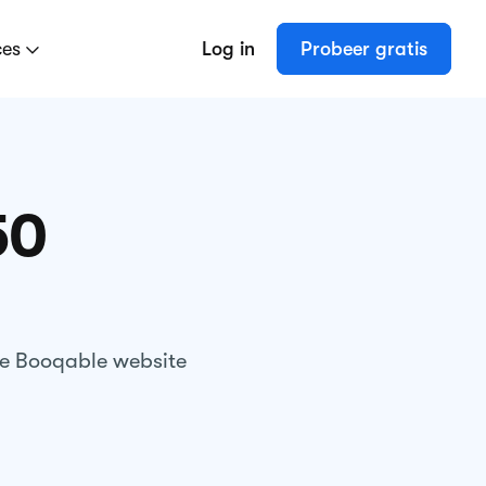
ces
Log in
Probeer gratis
50
de Booqable website