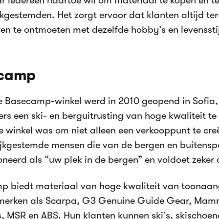
r iedereen naartoe wil om materiaal te kopen en te 
jkgestemden. Het zorgt ervoor dat klanten altijd t
en te ontmoeten met dezelfde hobby’s en levensstijl 
camp
e Basecamp-winkel werd in 2010 geopend in Sofia,
ers een ski- en berguitrusting van hoge kwaliteit te
e winkel was om niet alleen een verkooppunt te cre
ijkgestemde mensen die van de bergen en buitenspo
oneerd als “uw plek in de bergen” en voldoet zeker 
p biedt materiaal van hoge kwaliteit van toonaa
merken als Scarpa, G3 Genuine Guide Gear, Mam
 MSR en ABS. Hun klanten kunnen ski’s, skischoene