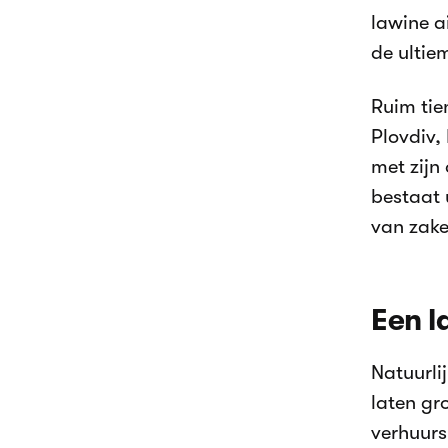
lawine a
de ultie
Ruim tie
Plovdiv,
met zijn
bestaat 
van zake
Een l
Natuurli
laten gr
verhuurs