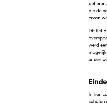
beheren.
die de c
ervan we
Dit liet
overspoe
werd een
mogelijk
er een b
Einde
In hun z
schalen 