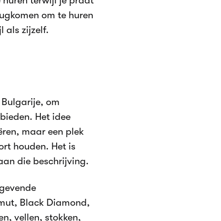
huren terwijl je praat
erugkomen om te huren
als zijzelf.
 Bulgarije, om
 bieden. Het idee
ëren, maar een plek
rt houden. Het is
aan die beschrijving.
ngevende
mut, Black Diamond,
n, vellen, stokken,