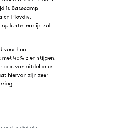
tijd is Basecamp
a en Plovdiv,
 op korte termijn zal
d voor hun
 met 45% zien stijgen.
roces van uitdelen en
t hiervan zijn zeer
aring.
rond in digitale