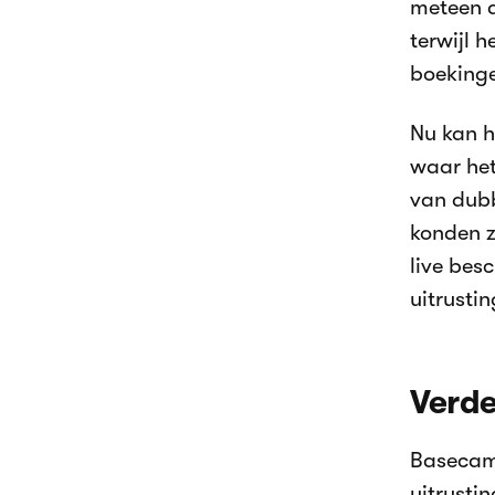
meteen d
terwijl 
boekinge
Nu kan h
waar het
van dubb
konden z
live bes
uitrustin
Verde
Basecam
uitrusti