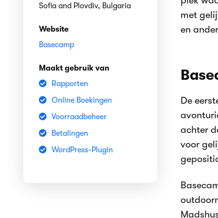
plek waa
Sofia and Plovdiv, Bulgaria
met geli
en ander
Website
Basecamp
Maakt gebruik van
Base
Rapporten
De eerst
Online Boekingen
avonturi
Voorraadbeheer
achter d
Betalingen
voor gel
WordPress-Plugin
gepositi
Basecam
outdoor
Madshus,