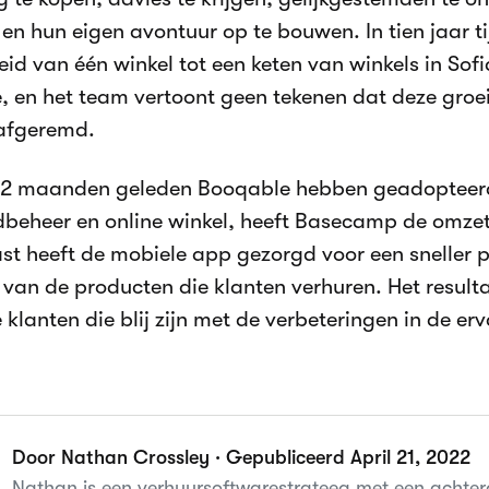
 en hun eigen avontuur op te bouwen. In tien jaar 
eid van één winkel tot een keten van winkels in Sofi
e, en het team vertoont geen tekenen dat deze groei
afgeremd.
e 2 maanden geleden Booqable hebben geadopteer
beheer en online winkel, heeft Basecamp de omzet
t heeft de mobiele app gezorgd voor een sneller p
van de producten die klanten verhuren. Het resultaa
 klanten die blij zijn met de verbeteringen in de erv
Door Nathan Crossley · Gepubliceerd April 21, 2022
Nathan is een verhuursoftwarestrateeg met een achterg