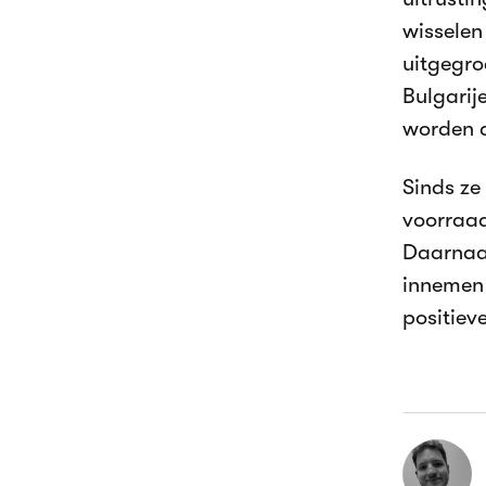
wisselen
uitgegro
Bulgarij
worden 
Sinds z
voorraad
Daarnaas
innemen 
positieve