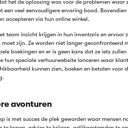
at het de oplossing was voor de problemen waar z
het een veel eenvoudigere ervaring bood. Bovendien
n accepteren via hun online winkel.
et team inzicht krijgen in hun inventaris en ervoor z
 moet zijn. Ze worden niet langer geconfronteerd 
ele boekingen en er is geen kans dat ze iets zulle
e hun speciale verhuurwebsite lanceren waar klan
chikbaarheid kunnen zien, boeken en betalen voor 
g.
re avonturen
p is met succes de plek geworden waar mensen n
ng te kopen, advies te krijgen, gelijkgestemden te o