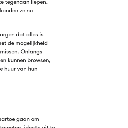
e tegenaan liepen,
 konden ze nu
orgen dat alles is
met de mogelijkheid
n missen. Onlangs
ten kunnen browsen,
de huur van hun
aartoe gaan om
ntmoeten, ideeën uit te