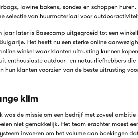
irbags, lawine bakens, sondes en schoppen huren. 
me selectie van huurmateriaal voor outdooractivitei
n jaar later is Basecamp uitgegroeid tot een winkel
 Bulgarije. Het heeft nu een sterke online aanwezig
 online winkel waar klanten uitrusting kunnen kope
uit enthousiaste outdoor- en natuurliefhebbers die
n hun klanten voorzien van de beste uitrusting voo
ange klim
jk was de missie om een bedrijf met zoveel ambitie 
oeien niet gemakkelijk. Het team erachter moest ee
ysteem invoeren om het volume aan boekingen dat