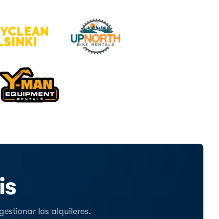
is
stionar los alquileres.