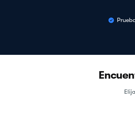
Prueba
Encuent
Eli