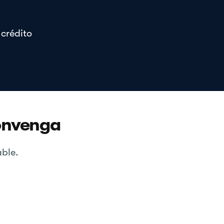
 crédito
convenga
ble.