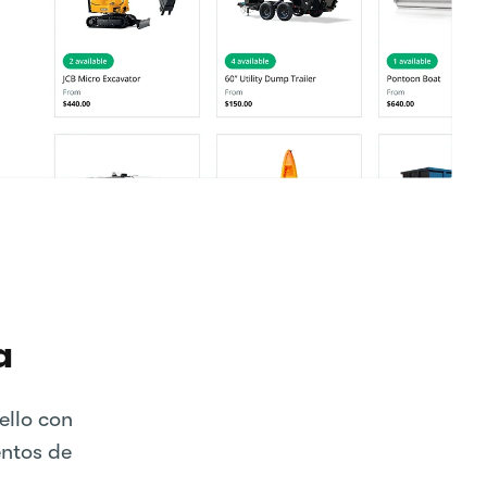
a
ello con
entos de