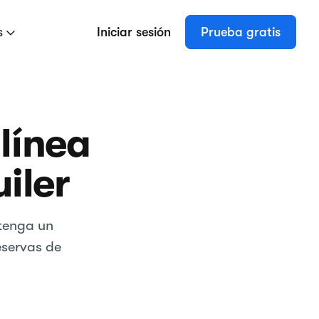
s
Iniciar sesión
Prueba gratis
línea
iler
ntenga un
eservas de