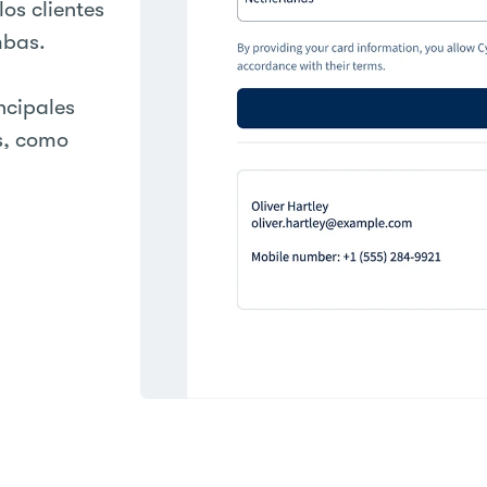
os clientes
mbas.
ncipales
s, como