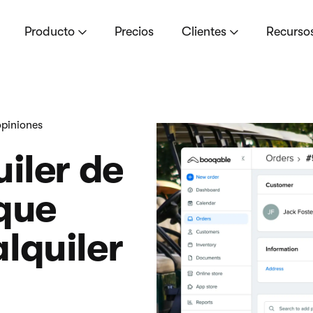
Producto
Precios
Clientes
Recurso
piniones
iler de
 que
lquiler