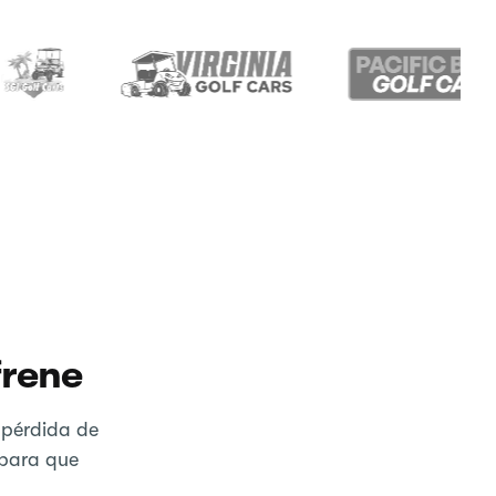
frene
 pérdida de
 para que