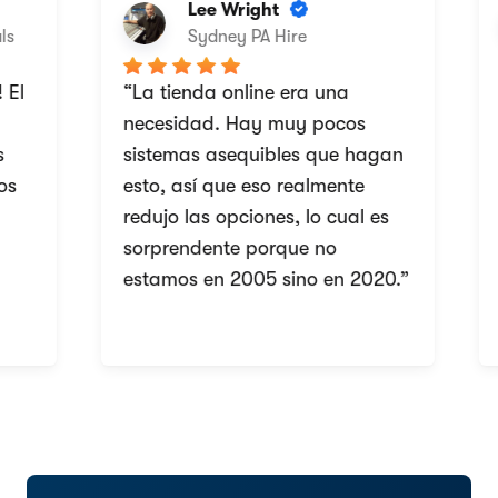
Lee Wright
Sydney PA Hire
l
“La tienda online era una
“
necesidad. Hay muy pocos
p
sistemas asequibles que hagan
m
esto, así que eso realmente
e
redujo las opciones, lo cual es
i
sorprendente porque no
estamos en 2005 sino en 2020.”