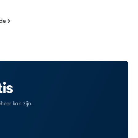
nde
is
eer kan zijn.