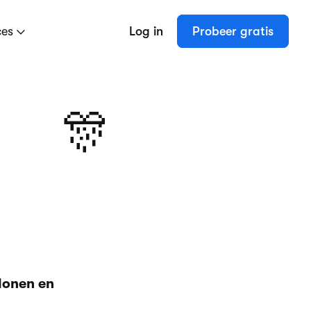
ces
Log in
Probeer gratis
🎊
lonen en