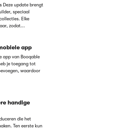
es Deze update brengt
ilder, speciaal
ollecties. Elke
aar, zodat...
 mobiele app
le app van Booqable
heb je toegang tot
toevoegen, waardoor
re handige
duceren die het
aken. Ten eerste kun