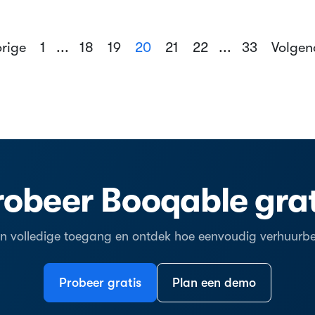
rige
1
...
18
19
20
21
22
...
33
Volge
robeer Booqable grat
en volledige toegang en ontdek hoe eenvoudig verhuurbeh
Probeer gratis
Plan een demo