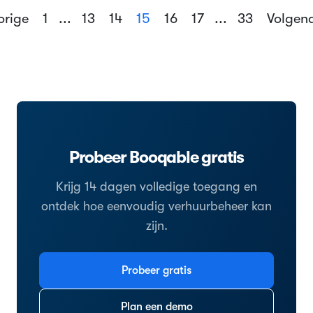
orige
1
...
13
14
15
16
17
...
33
Volgen
Probeer Booqable gratis
Krijg 14 dagen volledige toegang en
ontdek hoe eenvoudig verhuurbeheer kan
zijn.
Probeer gratis
Plan een demo