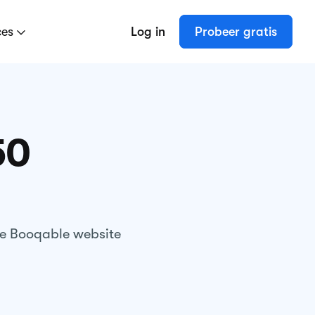
ces
Log in
Probeer gratis
50
de Booqable website