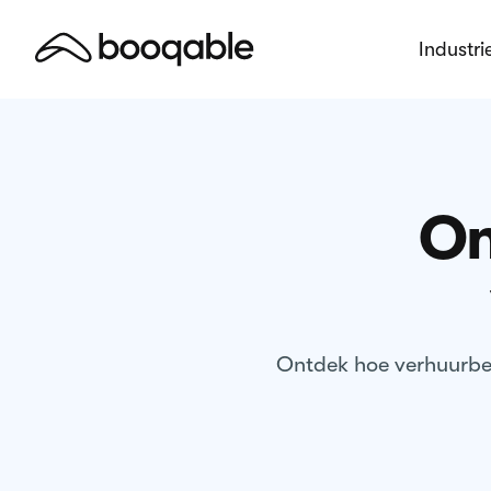
Industri
On
Ontdek hoe verhuurbed