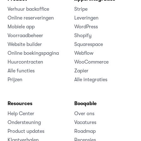
Verhuur backoffice
Stripe
Online reserveringen
Leveringen
Mobiele app
WordPress
Voorraadbeheer
Shopify
Website builder
Squarespace
Online boekingspagina
Webflow
Huurcontracten
WooCommerce
Alle functies
Zapier
Prijzen
Alle integraties
Resources
Booqable
Help Center
Over ons
Ondersteuning
Vacatures
Product updates
Roadmap
Klantverhalen
Recensies