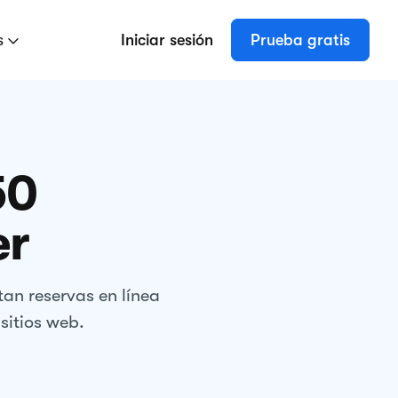
s
Iniciar sesión
Prueba gratis
50
er
an reservas en línea
sitios web.