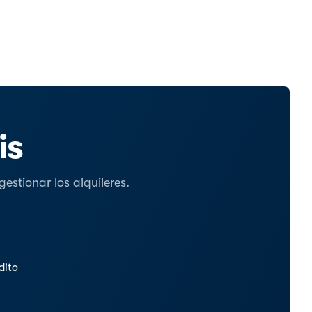
is
stionar los alquileres.
dito