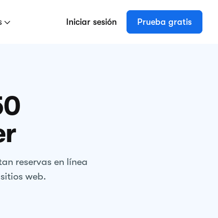
s
Iniciar sesión
Prueba gratis
50
er
an reservas en línea
sitios web.