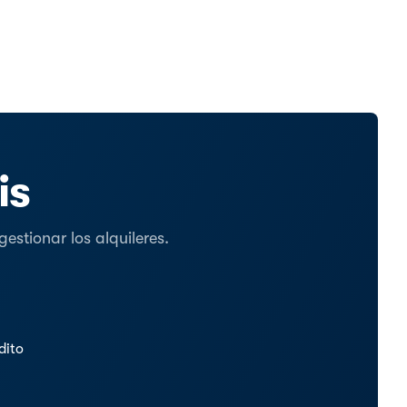
is
stionar los alquileres.
dito