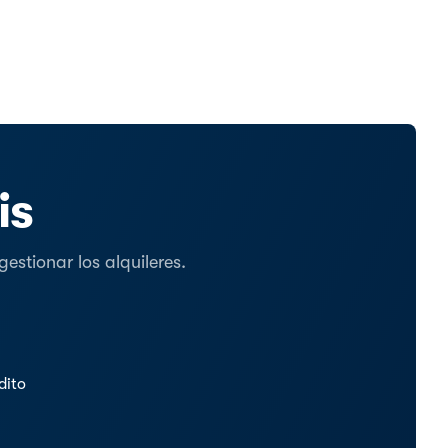
is
stionar los alquileres.
dito