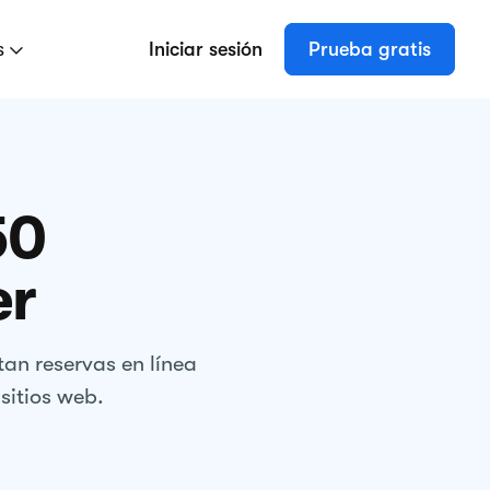
s
Iniciar sesión
Prueba gratis
50
er
an reservas en línea
sitios web.