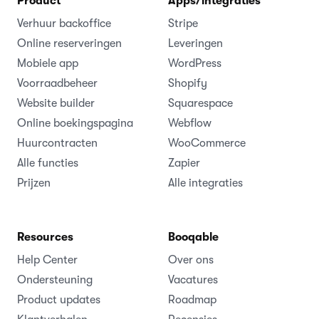
Product
Apps/integraties
Verhuur backoffice
Stripe
Online reserveringen
Leveringen
Mobiele app
WordPress
Voorraadbeheer
Shopify
Website builder
Squarespace
Online boekingspagina
Webflow
Huurcontracten
WooCommerce
Alle functies
Zapier
Prijzen
Alle integraties
Resources
Booqable
Help Center
Over ons
Ondersteuning
Vacatures
Product updates
Roadmap