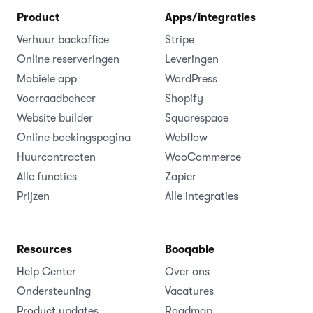
Product
Apps/integraties
Verhuur backoffice
Stripe
Online reserveringen
Leveringen
Mobiele app
WordPress
Voorraadbeheer
Shopify
Website builder
Squarespace
Online boekingspagina
Webflow
Huurcontracten
WooCommerce
Alle functies
Zapier
Prijzen
Alle integraties
Resources
Booqable
Help Center
Over ons
Ondersteuning
Vacatures
Product updates
Roadmap