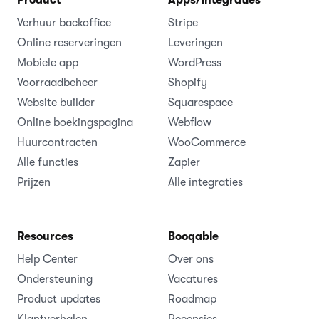
Product
Apps/integraties
Verhuur backoffice
Stripe
Online reserveringen
Leveringen
Mobiele app
WordPress
Voorraadbeheer
Shopify
Website builder
Squarespace
Online boekingspagina
Webflow
Huurcontracten
WooCommerce
Alle functies
Zapier
Prijzen
Alle integraties
Resources
Booqable
Help Center
Over ons
Ondersteuning
Vacatures
Product updates
Roadmap