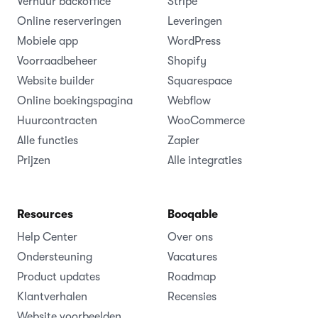
Verhuur backoffice
Stripe
Online reserveringen
Leveringen
Mobiele app
WordPress
Voorraadbeheer
Shopify
Website builder
Squarespace
Online boekingspagina
Webflow
Huurcontracten
WooCommerce
Alle functies
Zapier
Prijzen
Alle integraties
Resources
Booqable
Help Center
Over ons
Ondersteuning
Vacatures
Product updates
Roadmap
Klantverhalen
Recensies
Website voorbeelden