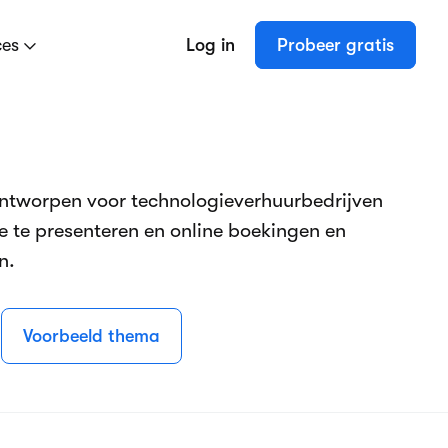
ces
Log in
Probeer gratis
ntworpen voor technologieverhuurbedrijven
 te presenteren en online boekingen en
n.
Voorbeeld thema