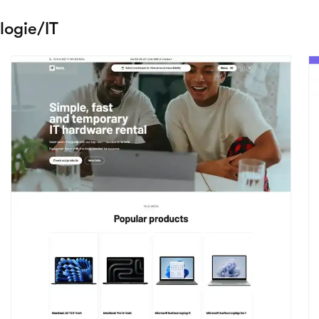
Vice
C
Bekijk details
Technologie/IT
T
et Connect-thema v
Begin met het maken van je website met Booqable
Probeer gratis
Voorbeeld thema