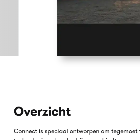
Hoe het werkt
Over ons
Neem contact op
Productcatalogus
Collecties
404
Connect - Sjabloon voor verhuurwebs
Productcatalogus