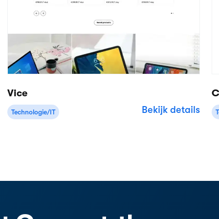
Probeer 14 dagen gratis
Geen creditcard nodig
Product
Apps/integraties
Verhuur backoffice
Stripe
Online reserveringen
Leveringen
Mobiele app
WordPress
Voorraadbeheer
Shopify
Website builder
Squarespace