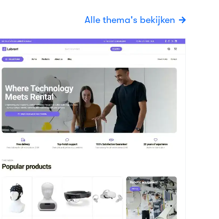
reate
Bekijk details
echnologie/IT
andaag nog