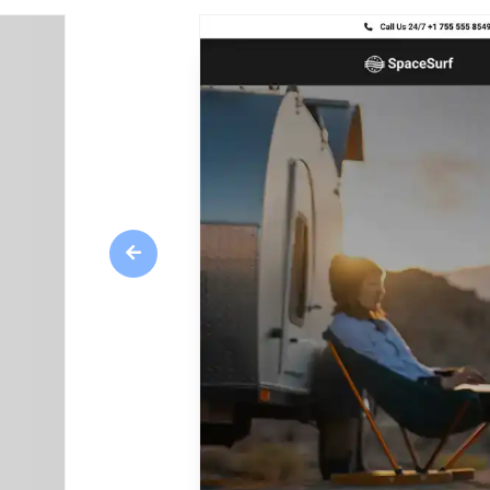
Previous
Overzicht
Connect is speciaal ontworpen om tegemoet 
technologieverhuurbedrijven en biedt aanpa
apparaten en uitrusting onder de aandacht t
Pagina's overzicht
Home