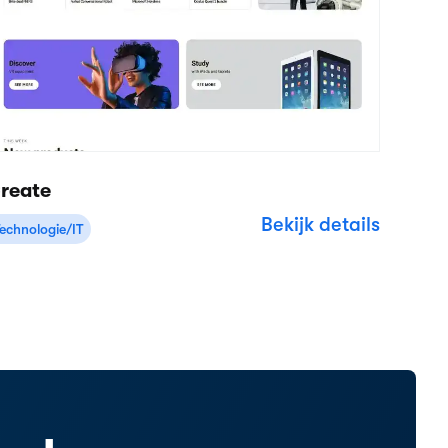
Resources
Booqable
Help Center
Over ons
Ondersteuning
Vacatures
Product updates
Roadmap
Klantverhalen
Recensies
Website voorbeelden