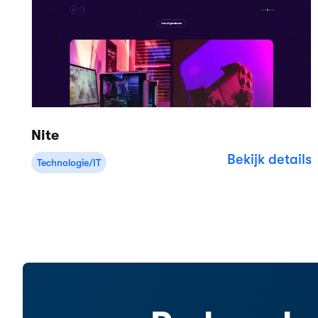
Cloudgebaseerde verhuursoftware voor
bedrijven van elke omvang.
4.8
(1,000+ )