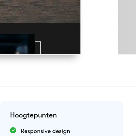
Voorbeeld thema
Integraties
Google Analytics
Meta Pixel
Weglot
Alle integraties weergeven