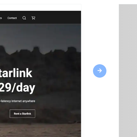
Next
Hoogtepunten
Responsive design
CRM-tools
Weblettertypen
SEO optimalisatie