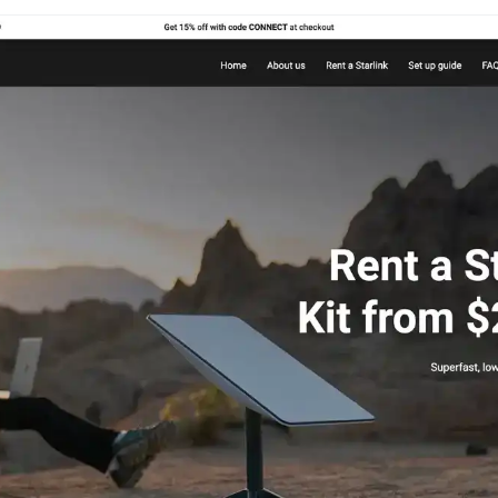
te komen aan de behoeften van
sbare sjablonen en modules om gadgets,
e brengen.