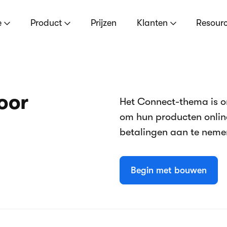
e
Product
Prijzen
Klanten
Resour
oor
Het Connect-thema is o
om hun producten online
betalingen aan te neme
Begin met bouwen