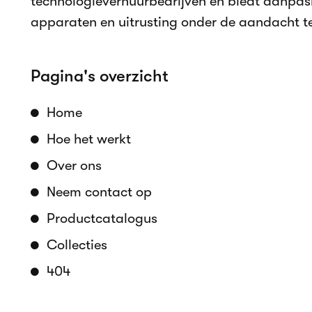
Online reserveringen
Beschikbaarheid in real time
Accepteer betalingen
Selectie huurperiode
Aanpasbare componenten