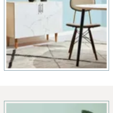
Product updates
Roadmap
Klantverhalen
Recensies
Website voorbeelden
Blog
API-documenten
Woordenlijst
Affiliates
Status
Veiligheid
Servicevoorwaarden
Privacybeleid
DPA
DMCA misbruik beleid