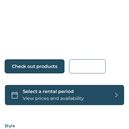
Probeer 14 dagen gratis
Geen creditcard nodig
Cloudgebaseerde verhuursoftware voor bedrijven
van elke omvang.
(1,000+ )
4.8
Taal