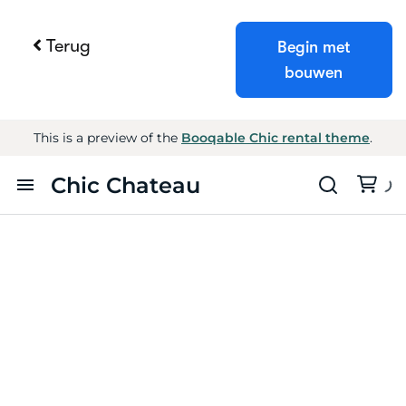
Terug
Begin met
bouwen
Probeer Booqable gratis
Krijg 14 dagen volledige toegang en
ontdek hoe eenvoudig verhuurbeheer kan
zijn.
Probeer gratis
Plan een demo