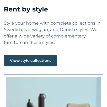
Product
Apps/integraties
Verhuur backoffice
Stripe
Online reserveringen
Leveringen
Mobiele app
WordPress
Voorraadbeheer
Shopify
Website builder
Squarespace
Online boekingspagina
Webflow
Huurcontracten
WooCommerce
Alle functies
Zapier
Prijzen
Alle integraties
Resources
Booqable
Help Center
Over ons
Ondersteuning
Vacatures