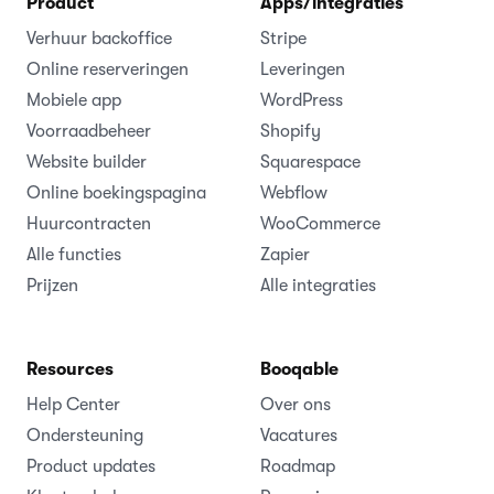
Product
Apps/integraties
Verhuur backoffice
Stripe
Online reserveringen
Leveringen
Mobiele app
WordPress
Voorraadbeheer
Shopify
Website builder
Squarespace
Online boekingspagina
Webflow
Huurcontracten
WooCommerce
Alle functies
Zapier
Prijzen
Alle integraties
Resources
Booqable
Help Center
Over ons
Ondersteuning
Vacatures
Product updates
Roadmap