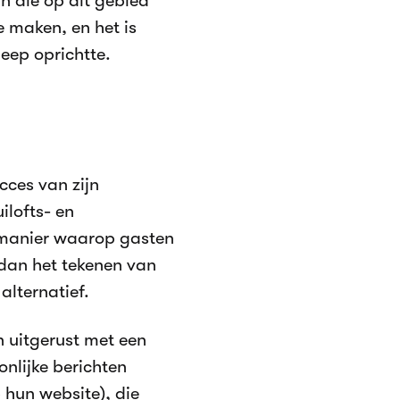
jn die op dit gebied
 maken, en het is
Beep oprichtte.
cces van zijn
ilofts- en
 manier waarop gasten
 dan het tekenen van
lternatief.
n uitgerust met een
nlijke berichten
 hun website), die