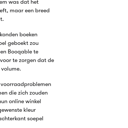
eem was dat het
eeft, maar een breed
t.
e konden boeken
bel geboekt zou
nen Booqable te
voor te zorgen dat de
r volume.
met voorraadproblemen
men die zich zouden
un online winkel
gewenste kleur
 achterkant soepel