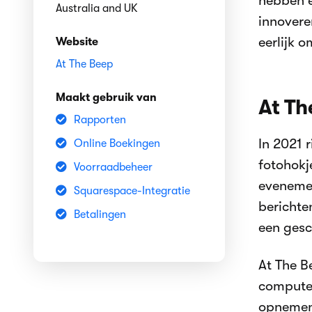
hebben e
Australia and UK
innovere
eerlijk 
Website
At The Beep
Maakt gebruik van
At Th
Rapporten
In 2021 
Online Boekingen
fotohokje
Voorraadbeheer
eveneme
Squarespace-Integratie
berichte
Betalingen
een gesc
At The B
computer
opnemen 