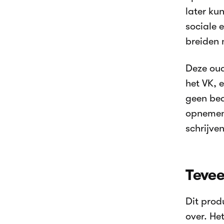
later ku
sociale 
breiden 
Deze oud
het VK, 
geen bed
opnemen 
schrijve
Tevee
Dit prod
over. He