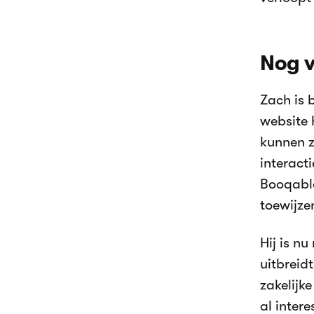
Nog v
Zach is 
website 
kunnen z
interacti
Booqable
toewijze
Hij is n
uitbreid
zakelijk
al inter