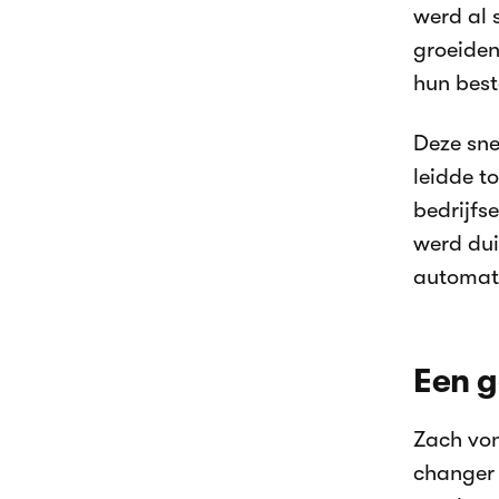
werd al 
groeiden
hun best
Deze sne
leidde t
bedrijfs
werd dui
automati
Een 
Zach von
changer 