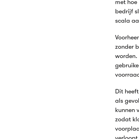
met hoe 
bedrijf 
scala aa
Voorheen
zonder b
worden. 
gebruike
voorraad
Dit heef
als gevo
kunnen v
zodat kl
voorplaa
verloopt