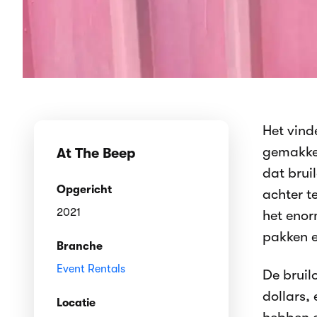
Het vind
gemakkel
At The Beep
dat brui
Opgericht
achter t
2021
het enor
pakken e
Branche
Event Rentals
De bruil
dollars,
Locatie