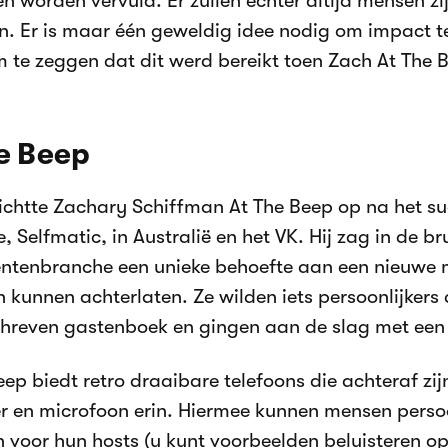
n worden vervuld. Er zullen echter altijd mensen zi
n. Er is maar één geweldig idee nodig om impact te
om te zeggen dat dit werd bereikt toen Zach At The 
e Beep
richtte Zachary Schiffman At The Beep op na het su
, Selfmatic, in Australië en het VK. Hij zag in de bru
ntenbranche een unieke behoefte aan een nieuwe
n kunnen achterlaten. Ze wilden iets persoonlijkers
hreven gastenboek en gingen aan de slag met een a
eep biedt retro draaibare telefoons die achteraf zij
 en microfoon erin. Hiermee kunnen mensen persoo
voor hun hosts (u kunt voorbeelden beluisteren op