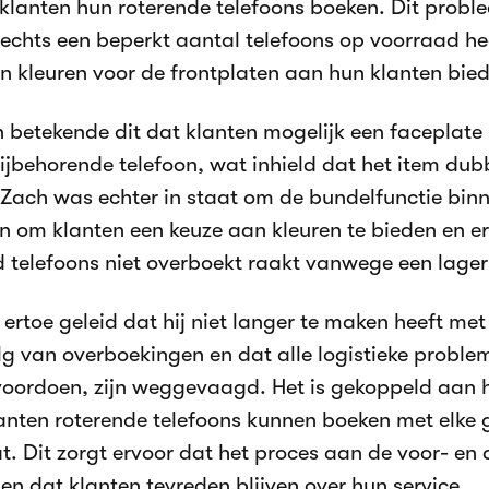
klanten hun roterende telefoons boeken. Dit probl
slechts een beperkt aantal telefoons op voorraad h
n kleuren voor de frontplaten aan hun klanten bied
 betekende dit dat klanten mogelijk een faceplat
ijbehorende telefoon, wat inhield dat het item dub
Zach was echter in staat om de bundelfunctie bin
n om klanten een keuze aan kleuren te bieden en er
 telefoons niet overboekt raakt vanwege een lage
t ertoe geleid dat hij niet langer te maken heeft 
lg van overboekingen en dat alle logistieke proble
oordoen, zijn weggevaagd. Het is gekoppeld aan h
anten roterende telefoons kunnen boeken met elke 
t. Dit zorgt ervoor dat het proces aan de voor- en
 en dat klanten tevreden blijven over hun service.