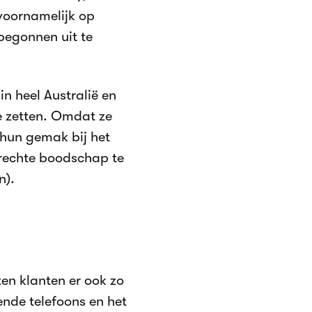
 voornamelijk op
begonnen uit te
n heel Australië en
te zetten. Omdat ze
hun gemak bij het
prechte boodschap te
n).
ten klanten er ook zo
ende telefoons en het