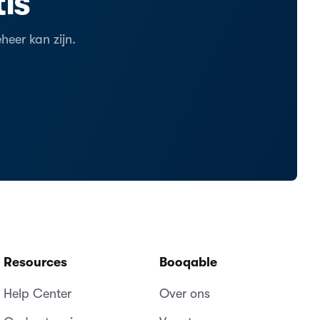
is
eer kan zijn.
Resources
Booqable
Help Center
Over ons