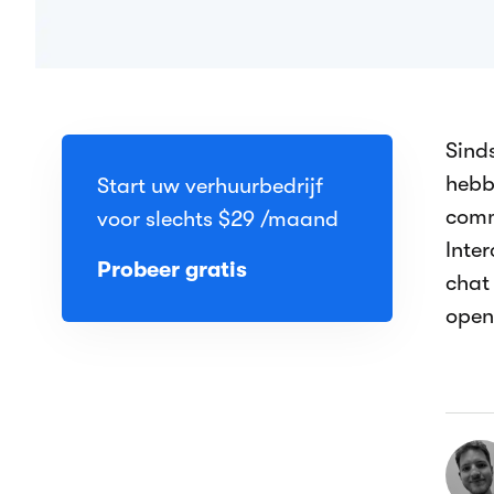
Sind
hebb
Start uw verhuurbedrijf
comm
voor slechts
$29
/maand
Inte
Probeer gratis
chat
open