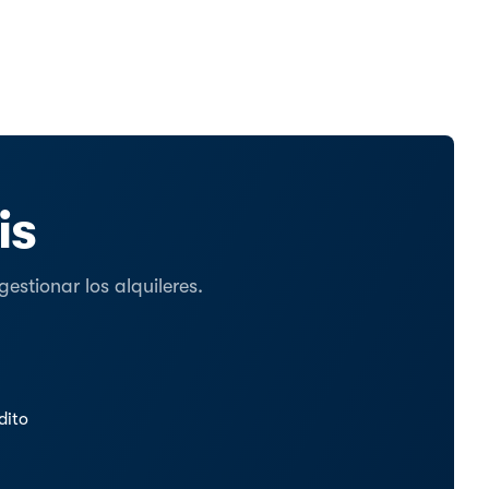
is
stionar los alquileres.
dito