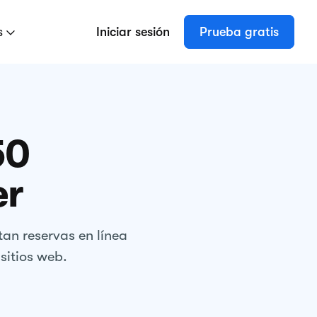
s
Iniciar sesión
Prueba gratis
50
er
an reservas en línea
sitios web.