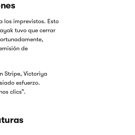
ones
 los imprevistos. Esto
ayak tuvo que cerrar
Afortunadamente,
emisión de
 Stripe, Victoriya
siado esfuerzo.
os clics”.
uturas