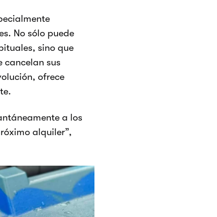
specialmente
tes. No sólo puede
bituales, sino que
ue cancelan sus
volución, ofrece
te.
tantáneamente a los
róximo alquiler”,