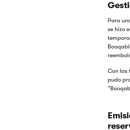
Gesti
Para una
se hizo 
temporal
Booqable
reembols
Con las 
pudo pro
“Booqabl
Emisi
reser