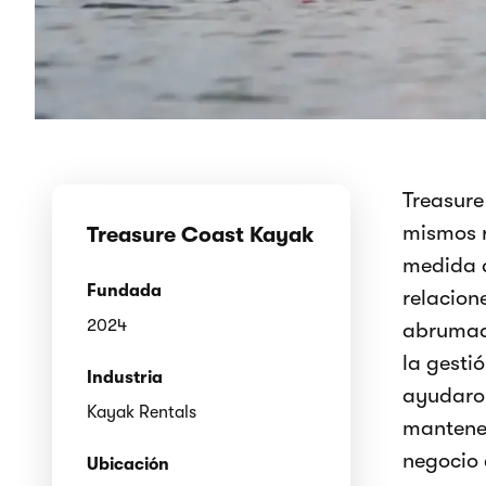
Treasure
mismos r
Treasure Coast Kayak
medida q
Fundada
relacion
2024
abrumado
la gesti
Industria
ayudaron
Kayak Rentals
mantener
negocio 
Ubicación