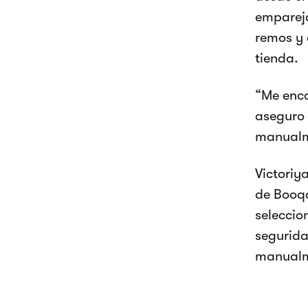
empareja
remos y 
tienda.
“Me enc
aseguro 
manualme
Victoriy
de Booqa
seleccio
segurida
manualm