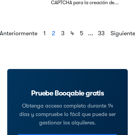
CAPTCHA para la creación de...
Anteriormente
1
2
3
4
5
...
33
Siguient
Pruebe Booqable gratis
Obtenga acceso completo durante 14
días y compruebe lo fácil que puede ser
gestionar los alquileres.