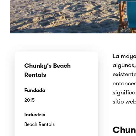
La mayor
algunos,
Chunky's Beach
existent
Rentals
entonces
Fundada
signific
2015
sitio we
Industria
Beach Rentals
Chunk