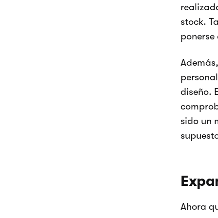
realizad
stock. T
ponerse
Además, 
personal
diseño. 
comproba
sido un 
supuesto
Expan
Ahora qu