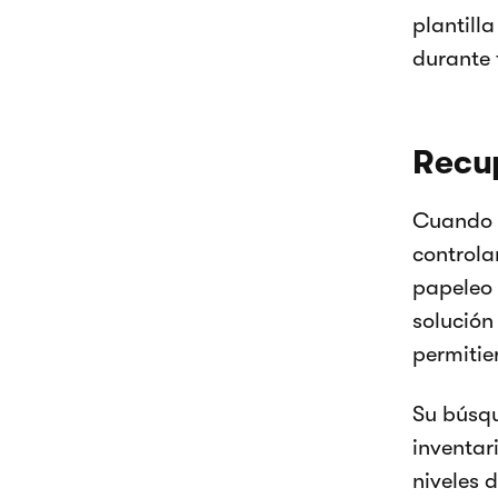
plantill
durante
Recup
Cuando M
controlar
papeleo 
solución
permitier
Su búsqu
inventar
niveles 