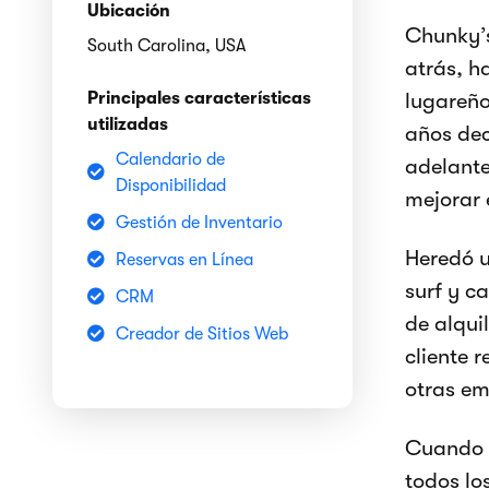
Ubicación
Chunky’s
South Carolina, USA
atrás, h
Principales características
lugareño
utilizadas
años dec
Calendario de
adelante
Disponibilidad
mejorar 
Gestión de Inventario
Heredó u
Reservas en Línea
surf y c
CRM
de alqui
Creador de Sitios Web
cliente 
otras em
Cuando 
todos lo