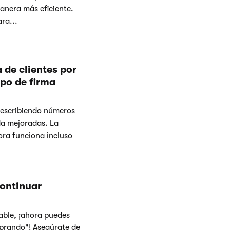
anera más eficiente.
ara...
 de clientes por
po de firma
y escribiendo números
da mejoradas. La
ora funciona incluso
Continuar
able, ¡ahora puedes
mprando"! Asegúrate de