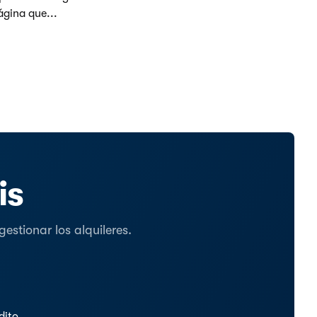
ágina que...
is
stionar los alquileres.
dito