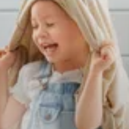
Prueba gratuita de 14
No se requiere tarjeta de
días
crédito
Software de alquiler basado en la nube para
empresas de todos los tamaños.
(1,000+ )
4.8
Idioma