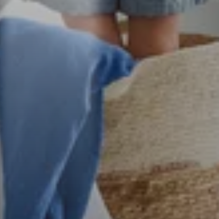
Apoyo
Carreras
Actualizaciones de
Hoja de ruta
productos
Reseñas
Historias de clientes
Ejemplos de sitios web
Blog
Documentos API
Glosario
Afiliados
Estatus
Seguridad
Condiciones del servicio
Política de privacidad