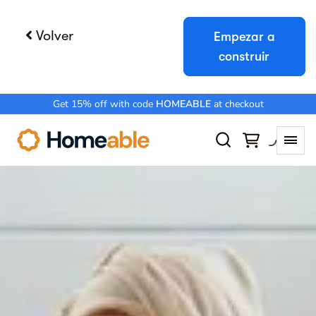
Volver
Empezar a
construir
Pruebe Booqable gratis
Obtenga acceso completo durante 14
días y compruebe lo fácil que puede ser
gestionar los alquileres.
Prueba gratis
Reservar una demostración