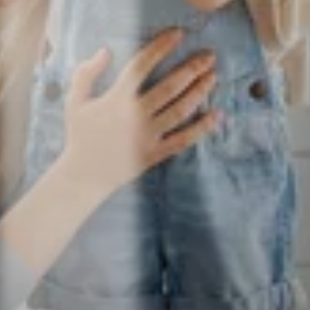
Producto
Aplicaciones/integraciones
Alquiler back-office
Stripe
Reservas en línea
Entregas
Aplicación móvil
WordPress
Gestión de inventarios
Shopify
Creador de sitios web
Squarespace
Página de reservas en
Webflow
línea
WooCommerce
Contratos de alquiler
Zapier
Todas las funciones
Todas las integraciones
Precios
Recursos
Empresa
Centro de ayuda
Acerca de