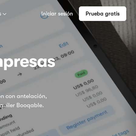
s
Iniciar sesión
Prueba gratis
mpresas
on con antelación,
lquiler Booqable.