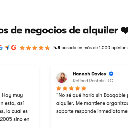
os de negocios de alquiler 
4.8
basado en más de 1.000 opinion
Hannah Davies
Refined Rentals LLC
ay muy
“No sé qué haría sin Booqable par
to, así
alquiler. Me mantiene organizado y
o cual es
soporte responde inmediatamente.
5 sino en