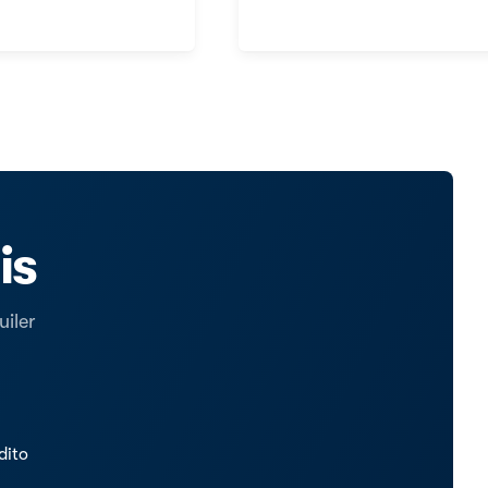
is
iler
dito