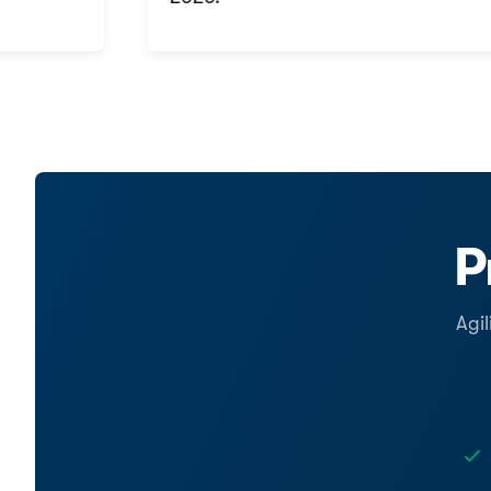
P
Agil