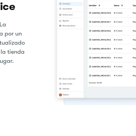
ice
 La
a por un
tualizado
 la tienda
lugar.