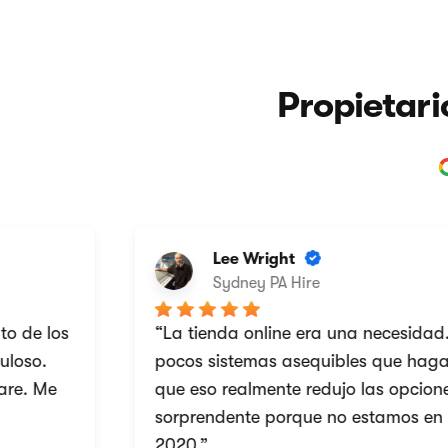
Propietari
Lee Wright
Sydney PA Hire
e los
“La tienda online era una necesidad. H
so.
pocos sistemas asequibles que hagan es
. Me
que eso realmente redujo las opciones, l
sorprendente porque no estamos en 200
2020.”