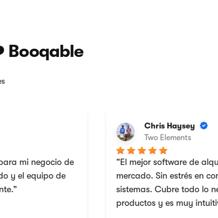
❤️ Booqable
es
Chris Haysey
Two Elements
a mi negocio de
“El mejor software de alquiler
 el equipo de
mercado. Sin estrés en compa
”
sistemas. Cubre todo lo neces
productos y es muy intuitivo.”