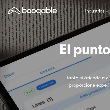
Industrias
El punt
Tanto si atiende a c
proporcione experi