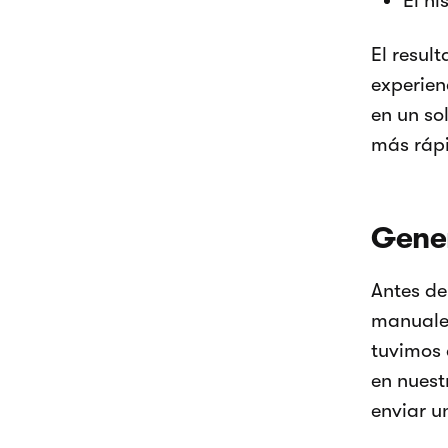
El hi
El resul
experien
en un so
más rápi
Gener
Antes de
manuales
tuvimos 
en nuest
enviar u