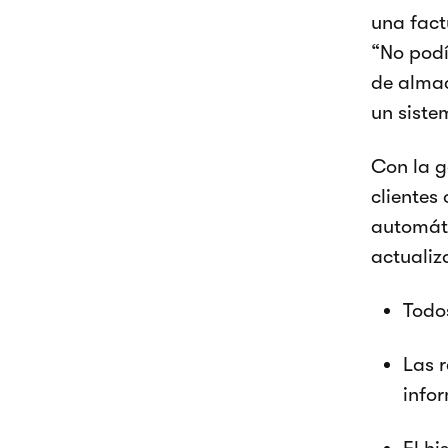
una fact
“No podí
de almac
un siste
Con la g
clientes
automáti
actualiz
Todos
Las r
info