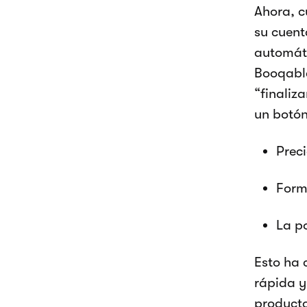
Ahora, c
su cuent
automáti
Booqable
“finaliza
un botón
Prec
Form
La p
Esto ha 
rápida y 
producto