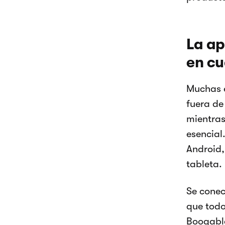
La ap
en c
Muchas e
fuera de
mientras 
esencial
Android,
tableta.
Se conec
que todo
Booqable