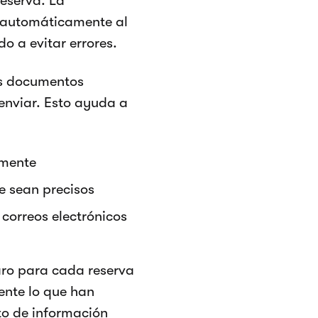
reserva. La
n automáticamente al
o a evitar errores.
ros documentos
enviar. Esto ayuda a
amente
re sean precisos
correos electrónicos
aro para cada reserva
mente lo que han
o de información