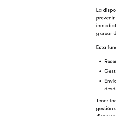
La dispo
prevenir
inmediat
y crear 
Esta fun
Reser
Gesti
Envi
desd
Tener to
gestión 