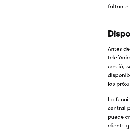
faltante
Dispo
Antes de
telefóni
creció, 
disponib
los próx
La funci
central 
puede cr
cliente 