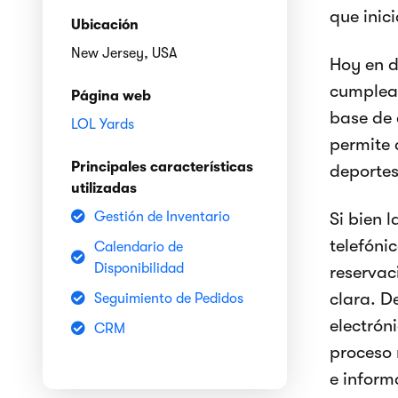
que inic
Ubicación
New Jersey, USA
Hoy en d
cumpleañ
Página web
base de 
LOL Yards
permite 
Principales características
deportes
utilizadas
Gestión de Inventario
Si bien 
telefóni
Calendario de
Disponibilidad
reservac
clara. D
Seguimiento de Pedidos
electrón
CRM
proceso 
e inform