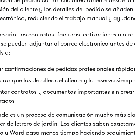
ción de pedido con un clic directamente desde la 
ión del cliente y los detalles del pedido se añade
lectrónico, reduciendo el trabajo manual y ayudand
cesario, los contratos, facturas, cotizaciones u ot
se pueden adjuntar al correo electrónico antes de 
s a:
ar confirmaciones de pedidos profesionales rápid
rar que los detalles del cliente y la reserva siemp
ntar contratos y documentos importantes sin crear 
rados
tado es un proceso de comunicación mucho más cl
ler de letrero de jardín. Los clientes saben exacta
do y Ward pasa menos tiempo haciendo seguimient