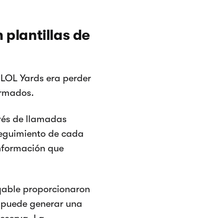
 plantillas de
 LOL Yards era perder
irmados.
avés de llamadas
seguimiento de cada
información que
oqable proporcionaron
d puede generar una