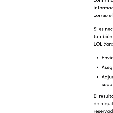
confirma
informac
correo e
Si es ne
también 
LOL Yard
Envi
Asegu
Adju
sepa
El resul
de alqui
reserva