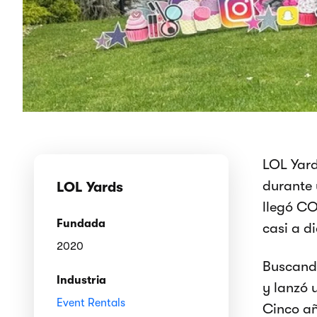
LOL Yard
durante 
LOL Yards
llegó CO
Fundada
casi a di
2020
Buscando
Industria
y lanzó 
Event Rentals
Cinco añ