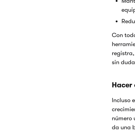
Mante
equi
Reduc
Con todo
herramie
registra
sin duda
Hacer 
Incluso 
crecimien
número u
da una b