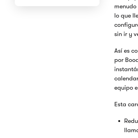
menudo n
lo que l
configur
sin ir y v
Así es c
por Booq
instantá
calendar
equipo e
Esta car
Redu
llam