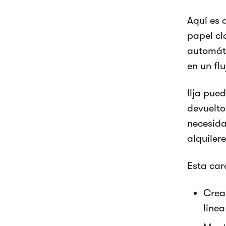
Aquí es 
papel cl
automáti
en un fl
Ilja pue
devuelto
necesida
alquiler
Esta car
Crear
línea