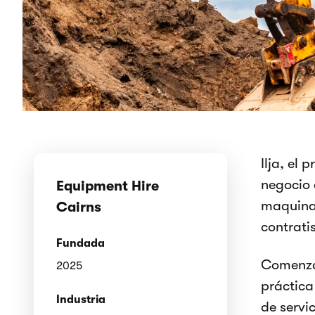
Ilja, el
negocio 
Equipment Hire
maquinar
Cairns
contrati
Fundada
Comenzan
2025
práctica
Industria
de servi