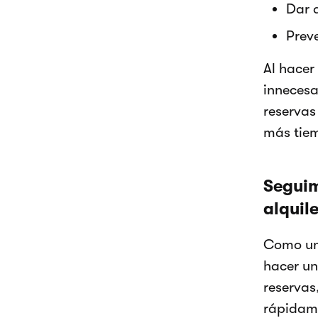
Dar 
Prev
Al hacer
innecesa
reservas
más tiem
Seguim
alquile
Como una
hacer un
reservas
rápidam