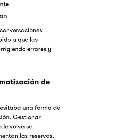
ente
ran
a conversaciones
bido a que las
rrigiendo errores y
omatización de
cesitaba una forma de
sión. Gestionar
ede volverse
ntan las reservas.