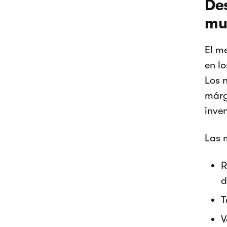
Des
mu
El m
en l
Los 
márg
inve
Las 
R
d
T
V