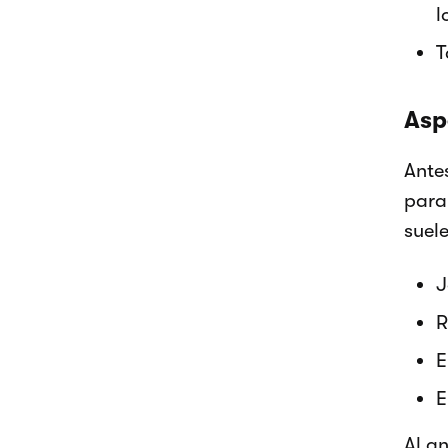
l
T
Asp
Ante
para
suele
J
R
E
E
Al a