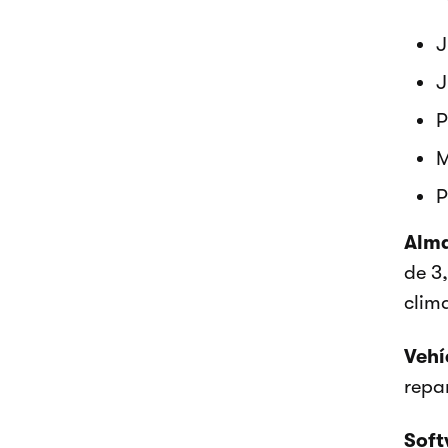
J
J
P
M
P
Alma
de 3
clim
Vehí
repa
Soft