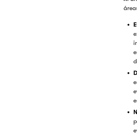
área
E
e
i
e
d
D
e
e
e
N
p
e