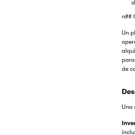
d
n## 
Un p
oper
alqu
para
de c
Des
Una 
Inve
inclu