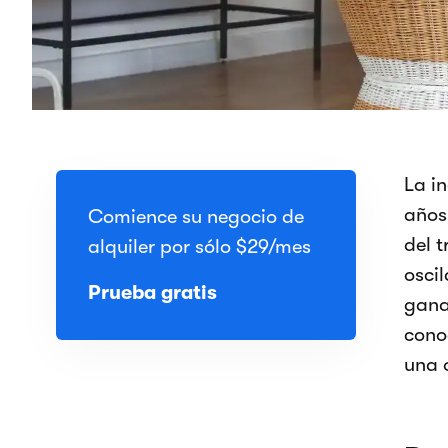
La in
años
Comience su negocio de
del 
alquiler por sólo
$29
/mes
osci
Prueba gratis
gana
cono
una 