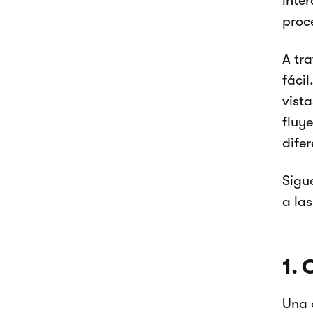
inter
proc
A tr
fáci
vist
fluy
difer
Sigu
a la
1. 
Una 