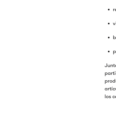
r
v
b
p
Junt
part
prod
artí
los c