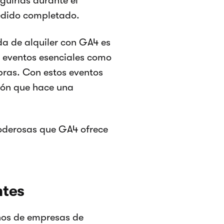
eguirlas durante el
pedido completado.
nda de alquiler con GA4 es
e eventos esenciales como
pras. Con estos eventos
ión que hace una
poderosas que GA4 ofrece
ntes
ños de empresas de