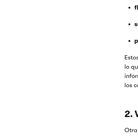
f
s
p
Esto
lo q
info
los 
2. 
Otra