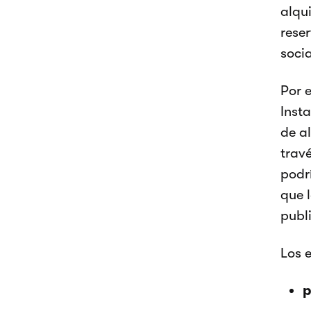
alqu
rese
socia
Por 
Inst
de al
trav
podr
que 
publ
Los 
p