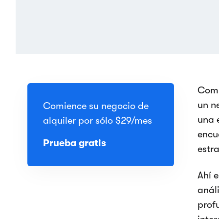
Comp
un ne
Comience su negocio de
una 
alquiler por sólo
$29
/mes
encu
Prueba gratis
estr
Ahí 
anál
prof