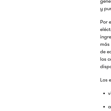
gene
y pur
Por e
eléc
ingr
más 
de e
los c
disp
Los 
v
a