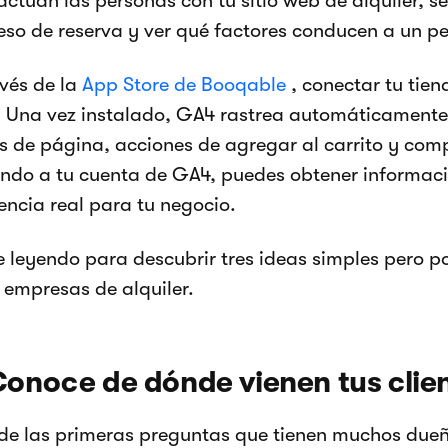
actúan las personas con tu sitio web de alquiler, s
eso de reserva y ver qué factores conducen a un 
avés de la
App Store de Booqable
, conectar tu tie
l. Una vez instalado, GA4 rastrea automáticament
as de página, acciones de agregar al carrito y com
endo a tu cuenta de GA4, puedes obtener informac
encia real para tu negocio.
e leyendo para descubrir tres ideas simples pero 
s empresas de alquiler.
Conoce de dónde vienen tus clie
de las primeras preguntas que tienen muchos due