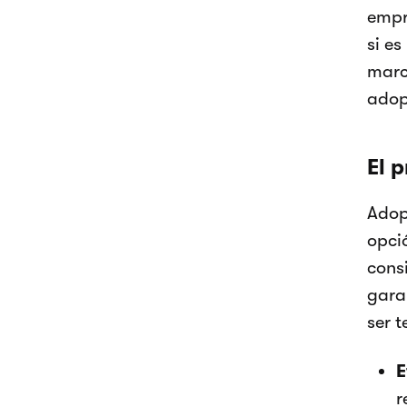
empr
si es
marca
adop
El 
Adopt
opci
cons
gara
ser 
E
r