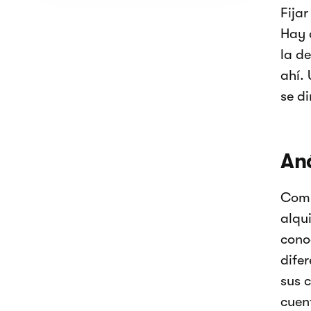
Fijar
Hay q
la d
ahí. 
se di
Aná
Comp
alqu
cono
difer
sus 
cuen