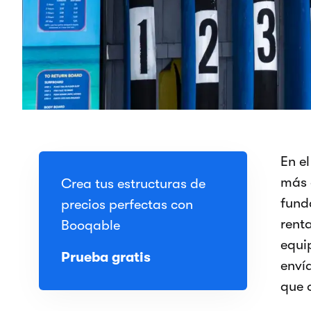
En e
más 
Crea tus estructuras de
fund
precios perfectas con
renta
Booqable
equi
Prueba gratis
enví
que 