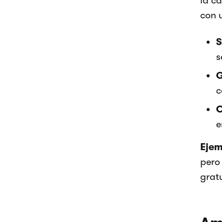
la c
con u
S
s
G
c
C
e
Ejem
pero 
gratu