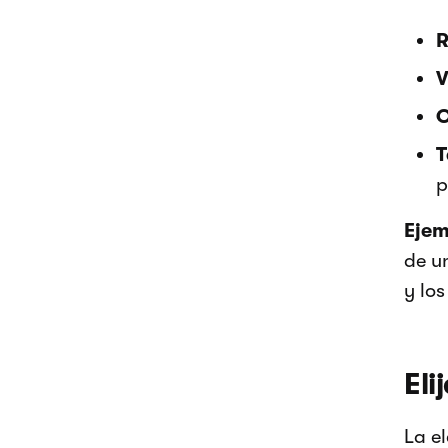
R
V
O
T
p
Ejem
de u
y lo
Eli
La el