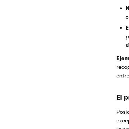
N
c
E
p
s
Ejem
reco
entre
El 
Posi
excep