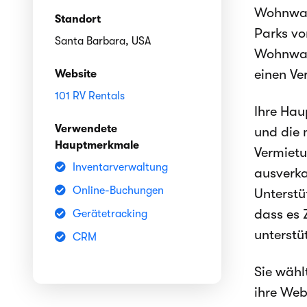
Wohnwage
Standort
Parks vo
Santa Barbara, USA
Wohnwage
einen Ve
Website
101 RV Rentals
Ihre Hau
Verwendete
und die 
Hauptmerkmale
Vermietu
Inventarverwaltung
ausverka
Online-Buchungen
Unterstü
dass es 
Gerätetracking
unterstü
CRM
Sie wähl
ihre Web