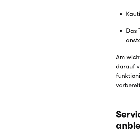
Kaut
Das 
anst
Am wicht
darauf v
funktion
vorberei
Servi
anbi