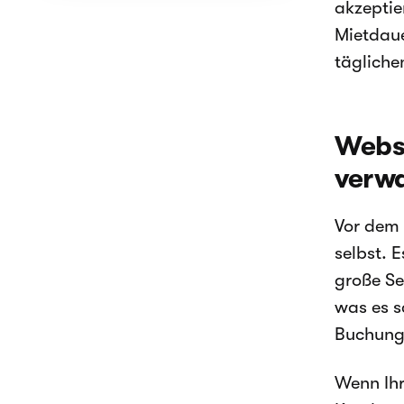
akzeptie
Mietdaue
tägliche
Websi
verw
Vor dem 
selbst. 
große Se
was es s
Buchungs
Wenn Ihr