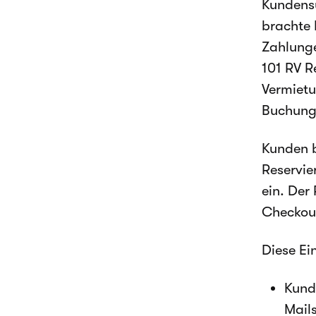
Kundensu
brachte 
Zahlunge
101 RV R
Vermietu
Buchungs
Kunden b
Reservie
ein. Der
Checkou
Diese Ei
Kund
Mail