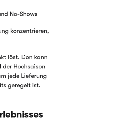
 und No-Shows
ng konzentrieren,
kt löst. Don kann
d der Hochsaison
am jede Lieferung
s geregelt ist.
rlebnisses