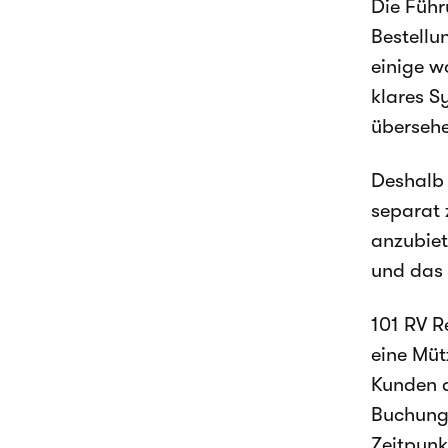
Die Führ
Bestellu
einige w
klares S
übersehe
Deshalb 
separat 
anzubiet
und das 
101 RV R
eine Müt
Kunden a
Buchungs
Zeitpunk