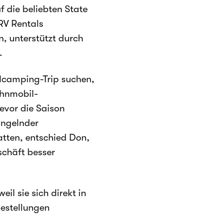
 die beliebten State
RV Rentals
, unterstützt durch
.
ndcamping-Trip suchen,
ohnmobil-
evor die Saison
angelnder
tten, entschied Don,
schäft besser
il sie sich direkt in
bestellungen