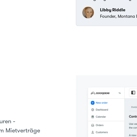
Libby Riddle
Founder, Montana 
uren -
um Mietverträge