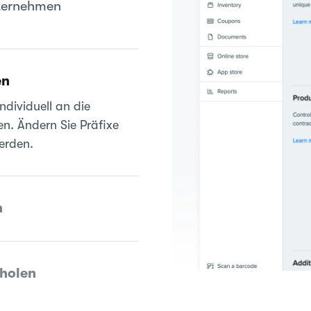
nternehmen
en
ndividuell an die
n. Ändern Sie Präfixe
erden.
n
nholen