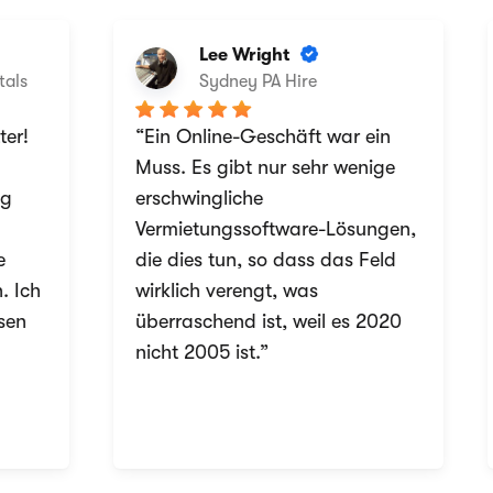
Lee Wright
als
Sydney PA Hire
er!
“Ein Online-Geschäft war ein
Muss. Es gibt nur sehr wenige
g
erschwingliche
Vermietungssoftware-Lösungen,
die dies tun, so dass das Feld
 Ich
wirklich verengt, was
en
überraschend ist, weil es 2020
nicht 2005 ist.”