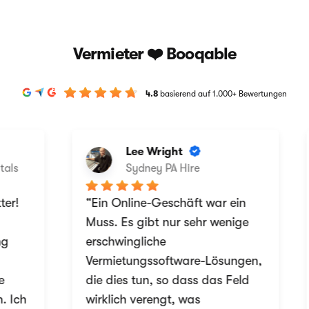
Vermieter ❤️ Booqable
4.8
basierend auf 1.000+ Bewertungen
Lee Wright
als
Sydney PA Hire
er!
“Ein Online-Geschäft war ein
Muss. Es gibt nur sehr wenige
g
erschwingliche
Vermietungssoftware-Lösungen,
die dies tun, so dass das Feld
 Ich
wirklich verengt, was